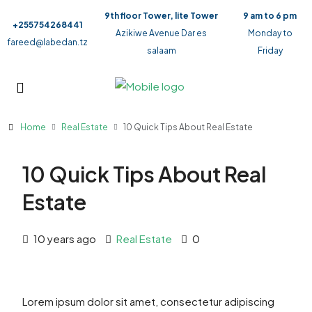
9th floor Tower, lite Tower
9 am to 6 pm
+255754268441
Azikiwe Avenue Dar es
Monday to
fareed@labedan.tz
salaam
Friday
Home
Real Estate
10 Quick Tips About Real Estate
10 Quick Tips About Real
Estate
10 years ago
Real Estate
0
Lorem ipsum dolor sit amet, consectetur adipiscing