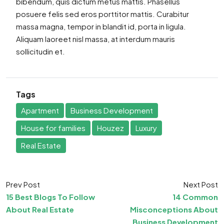
bibendum, quis dictum metus mattis. Phasellus
posuere felis sed eros porttitor mattis. Curabitur
massa magna, tempor in blandit id, porta in ligula.
Aliquam laoreet nisl massa, at interdum mauris
sollicitudin et.
Tags
Apartment
Business Development
House for families
Houzez
Luxury
Real Estate
Prev Post
Next Post
15 Best Blogs To Follow
14 Common
About Real Estate
Misconceptions About
Business Development