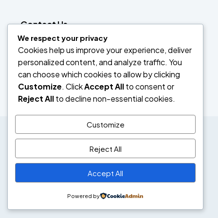
Contact Us
We respect your privacy
Dubai, United Arab Emirates
Cookies help us improve your experience, deliver
879 456 1349
personalized content, and analyze traffic. You
email@houzez.co
can choose which cookies to allow by clicking
Customize
. Click
Accept All
to consent or
Reject All
to decline non-essential cookies.
Customize
© Labedan Corporation ltd- All rights reserved
Reject All
Homepage
About
Agencies
Agents
Accept All
Inquiry Form
Contact
Listings
Powered by